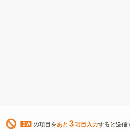
3
の項目を
あと
項目入力
すると送信