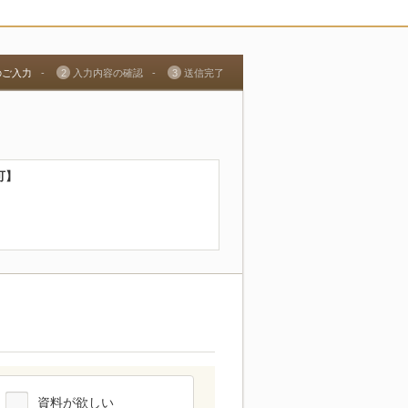
のご入力
2
入力内容の確認
3
送信完了
可】
資料が欲しい