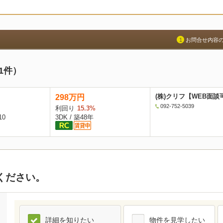
1
お問合せ内容
1
件）
(株)クリフ【WEB面談
298万円
092-752-5039
利回り
15.3%
0
3DK / 築48年
ください。
詳細を知りたい
物件を見学したい